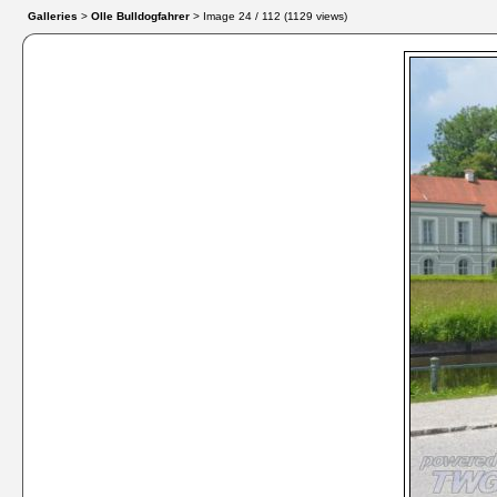
Galleries
>
Olle Bulldogfahrer
> Image
24
/ 112 (
1129
views)