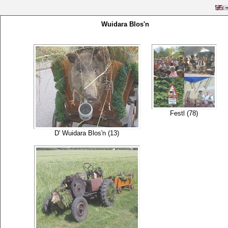
Wuidara Blos'n
Festl (78)
D' Wuidara Blos'n (13)