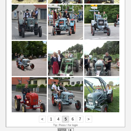
<
1
4
5
6
7
>
Tip: Press l for login