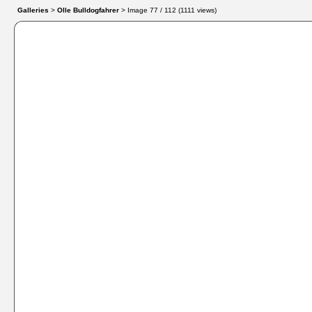
Galleries
>
Olle Bulldogfahrer
> Image
77
/ 112 (
1111
views)